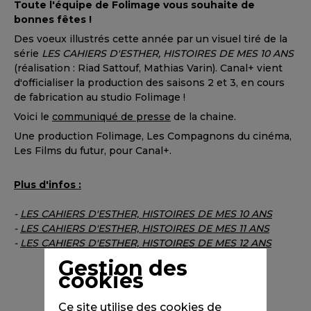
Toute l'équipe de Folimage vous souhaite de
bonnes fêtes !
Des voeux illustrés cette année par un visuel tiré de la
série
LES CAHIERS D'ESTHER, HISTOIRES DE MES 10 ANS
(réalisation : Riad Sattouf, Mathias Varin). Canal+ vient
d'officialiser la production des saisons 2 et 3, en cours
de fabrication au studio Folimage !
Voici le
communiqué de presse
de la chaine.
Une production Folimage, Les Compagnons du cinéma,
Les Films du futur, pour Canal+.
Plus d'infos :
-
LES CAHIERS D'ESTHER, HISTOIRES DE MES 10 ANS
-
LES CAHIERS D'ESTHER, HISTOIRES DE MES 11 ANS
-
LES CAHIERS D'ESTHER, HISTOIRES DE MES 12 ANS
Gestion des
cookies
Ce site utilise des cookies de