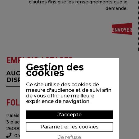
d'autres fins que les renseignements que je
demande.
EMPLOIS / STAGES
Gestion des
cookies
AUCUNE OFFRE D'EMPLOI
DISPONIBLE EN CE MOMENT.
Ce site utilise des cookies de
mesure d'audience et de suivi afin
de vous offrir une meilleure
FOLIMAGE
expérience de navigation.
J'accepte
Palais consulaire
3 place Simone Veil
Paramétrer les cookies
26000 Valence - France
04 75 78 48 68
Je refuse