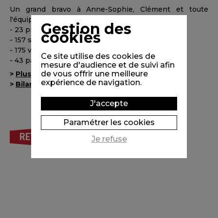
Un grand bravo à Anne-Sophie, Clément et toute
l'équipe du film pour ce succès exceptionnel :
Gestion des
- 23 prix remportés
cookies
- 157 sélections officielles en festivals
- 175 ventes internationales
Ce site utilise des cookies de
- 43 pays de diffusion
mesure d'audience et de suivi afin
de vous offrir une meilleure
>
Plus d'infos sur le film
expérience de navigation.
>
Bilan 2023 publié par Unifrance
J'accepte
Paramétrer les cookies
RETOUR
Je refuse