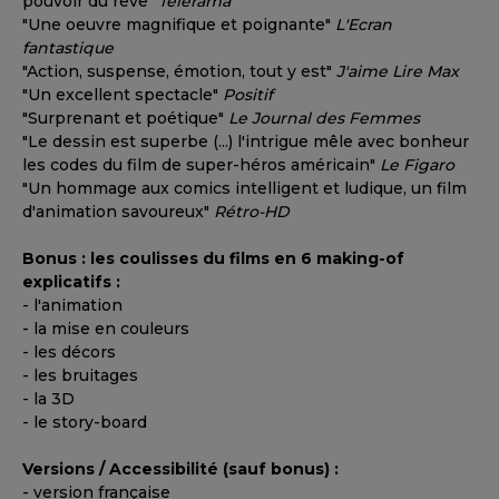
pouvoir du rêve"
Télérama
"Une oeuvre magnifique et poignante"
L'Ecran
fantastique
"Action, suspense, émotion, tout y est"
J'aime Lire Max
"Un excellent spectacle"
Positif
"Surprenant et poétique"
Le Journal des Femmes
"Le dessin est superbe (...) l'intrigue mêle avec bonheur
les codes du film de super-héros américain"
Le Figaro
"Un hommage aux comics intelligent et ludique, un film
d'animation savoureux"
Rétro-HD
Bonus : les coulisses du films en 6 making-of
explicatifs :
- l'animation
- la mise en couleurs
- les décors
- les bruitages
- la 3D
- le story-board
Versions / Accessibilité (sauf bonus) :
- version française