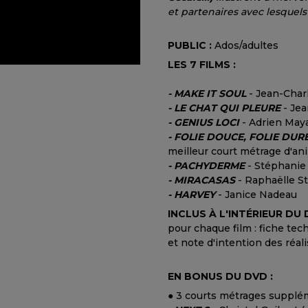
et partenaires avec lesquels
PUBLIC :
Ados/adultes
LES 7 FILMS :
- MAKE IT SOUL
- Jean-Char
- LE CHAT QUI PLEURE
- Jea
- GENIUS LOCI
- Adrien May
- FOLIE DOUCE, FOLIE DUR
meilleur court métrage d'an
- PACHYDERME
- Stéphanie
- MIRACASAS
- Raphaëlle St
- HARVEY
- Janice Nadeau
INCLUS
À
L'INTÉRIEUR DU 
pour chaque film : fiche tech
et note d'intention des réali
EN BONUS DU DVD :
● 3 courts métrages supplé