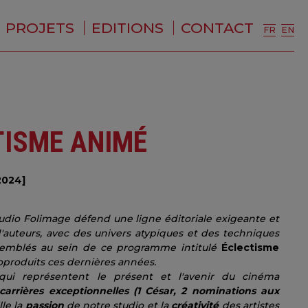
PROJETS
EDITIONS
CONTACT
FR
EN
TISME ANIMÉ
2024]
tudio Folimage défend une ligne éditoriale exigeante et
d'auteurs, avec des univers atypiques et des techniques
assemblés au sein de ce programme intitulé
Éclectisme
produits ces dernières années.
 qui représentent le présent et l'avenir du cinéma
carrières exceptionnelles (1 César, 2 nominations aux
lle la
passion
de notre studio et la
créativité
des artistes