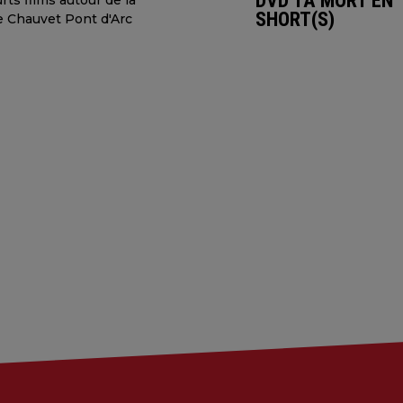
DVD TA MORT EN
urts films autour de la
SHORT(S)
e Chauvet Pont d'Arc