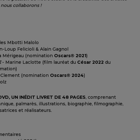
 nous collaborons !
les Mbotti Malolo
n-Loup Felicioli & Alain Gagnol
a Mérigeau (nomination
Oscars® 2021
)
E
- Marine Laclotte (film lauréat du
César 2022
du
imation)
 Clement (nomination
Oscars® 2024
)
olz
DVD, UN INÉDIT LIVRET DE 48 PAGES
, comprenant
nique, palmarès, illustrations, biographie, filmographie,
satrices et réalisateurs.
mentaires