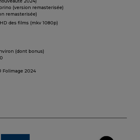
(nouveauté 2024)
torino (version remasterisée)
ion remasterisée)
 HD des films (mkv 1080p)
 environ (dont bonus)
.0
 © Folimage 2024