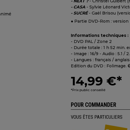
- NEXT ?
- Christel Guibert 
- CASA
- Sylvie Léonard Vic
- SUCRÉ
- Gaël Brisou (vers
● Partie DVD-Rom : version
Informations techniques :
- DVD PAL / Zone 2
- Durée totale : 1 h 52 min.
- Image : 16/9 - Audio : 5.1 / 2
- Langues : français / anglais
Edition du DVD : Folimage.
14,99 €*
*Prix public conseillé
POUR COMMANDER
VOUS ÊTES PARTICULIERS