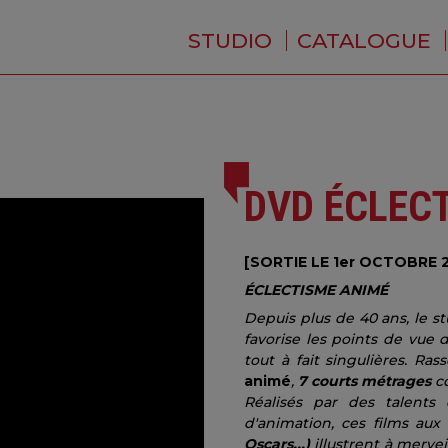
STUDIO
CATALOGUE
QUI SOMMES-NOUS ?
ACTUALITÉS
RÉSIDENCE
PRESTATIONS
BACKSTAGE
DVD ÉCLEC
[SORTIE LE 1er OCTOBRE 
ÉCLECTISME ANIMÉ
Depuis plus de 40 ans, le s
favorise les points de vue 
tout à fait singulières. R
animé
,
7 courts métrages
co
Réalisés par des talents
d'animation, ces films aux
Oscars...)
illustrent à mervei