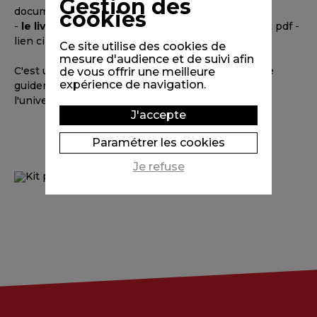
Gestion des
documentaire "2 secondes par jour").
cookies
-
le livret pédagogique
(téléchargeable au format pdf -
lien ci-dessous)
Ce site utilise des cookies de
mesure d'audience et de suivi afin
C'est un véritable outil pédagogique qui permet de
de vous offrir une meilleure
expérience de navigation.
guider le jeune spectateur dans son approche de
l'univers de l'oeuvre.
J'accepte
Paramétrer les cookies
Je refuse