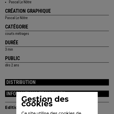
Pascal Le Nôtre
CRÉATION GRAPHIQUE
Pascal Le Nôtre
CATÉGORIE
courts métrages
DURÉE
3 min
PUBLIC
dès 2 ans
DISTRIBUTION
INFORMATIONS TECHNIQUES
Gestion des
cookies
Edition(s) disponible(s)
Ce site utilise des cookies de