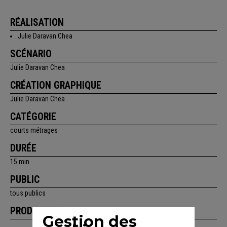
RÉALISATION
Julie Daravan Chea
SCÉNARIO
Julie Daravan Chea
CRÉATION GRAPHIQUE
Julie Daravan Chea
CATÉGORIE
courts métrages
DURÉE
15 min
PUBLIC
tous publics
PRODUCTION
Gestion des