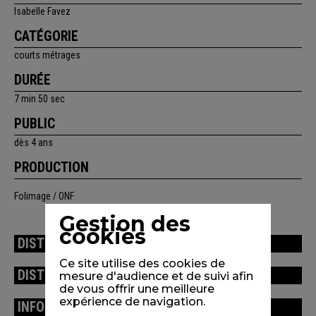
Isabelle Favez
CATÉGORIE
courts métrages
DURÉE
7 min 50 sec
PUBLIC
dès 4 ans
PRODUCTION
Folimage / ONF
Gestion des
cookies
DISTRIBUTION
Ce site utilise des cookies de
DISTINCTIONS / FESTIVALS
mesure d'audience et de suivi afin
de vous offrir une meilleure
expérience de navigation.
INFORMATIONS TECHNIQUES