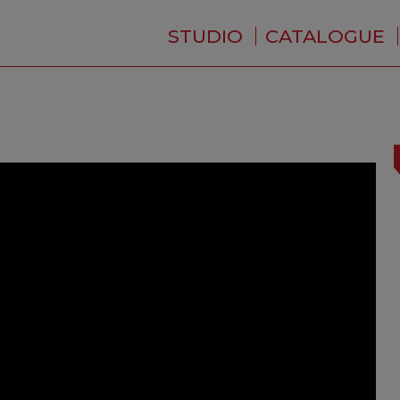
STUDIO
CATALOGUE
QUI SOMMES-NOUS ?
ACTUALITÉS
RÉSIDENCE
PRESTATIONS
BACKSTAGE