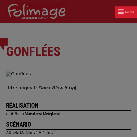
MENU
GONFLÉES
(titre original :
Don't Blow It Up
)
RÉALISATION
Alžbeta Mačáková Mišejková
SCÉNARIO
Alžbeta Mačáková Mišejková