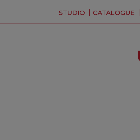
STUDIO
CATALOGUE
QUI SOMMES-NOUS ?
ACTUALITÉS
RÉSIDENCE
PRESTATIONS
BACKSTAGE