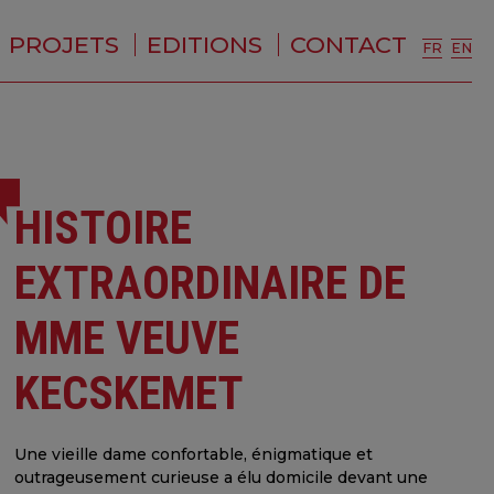
PROJETS
EDITIONS
CONTACT
FR
EN
HISTOIRE
EXTRAORDINAIRE DE
MME VEUVE
KECSKEMET
Une vieille dame confortable, énigmatique et
outrageusement curieuse a élu domicile devant une