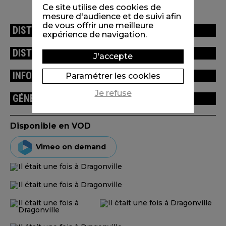
Ce site utilise des cookies de
mesure d'audience et de suivi afin
de vous offrir une meilleure
DISTRIBUTION
expérience de navigation.
DISTINCTIONS / FESTIVALS
J'accepte
INFORMATIONS TECHNIQUES
Paramétrer les cookies
Je refuse
GÉNÉRIQUE
Disponible en VOD
Vimeo on demand