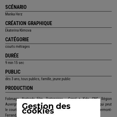
SCÉNARIO
Marika Herz
CRÉATION GRAPHIQUE
Ekaterina Klimova
CATÉGORIE
courts métrages
DURÉE
9 min 15 sec
PUBLIC
dès 3 ans, tous publics, famille, jeune public
PRODUCTION
Folimage, Nadasdy Film. Partenaires : Canal + Kids, CNC, Région
Gestion des
Auvergne-Rhône-Alpes, Gebeka Films, Procirep-Angoa, Sauve qui peut
cookies
le court métrage - Festival international du court métrage de Clermont-
Ferrand, Mèche Courte, Institut Français.