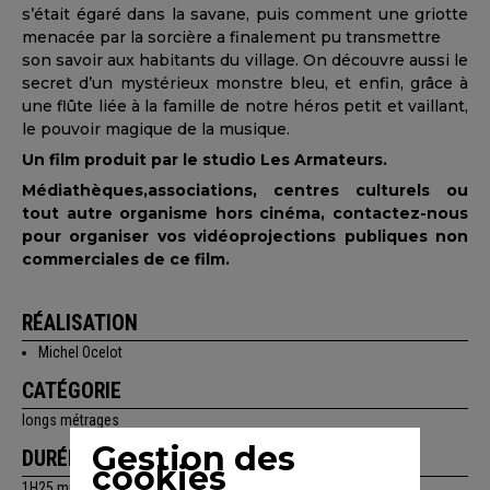
s’était égaré dans la savane, puis comment une griotte
menacée par la sorcière a finalement pu transmettre
son savoir aux habitants du village. On découvre aussi le
secret d’un mystérieux monstre bleu, et enfin, grâce à
une flûte liée à la famille de notre héros petit et vaillant,
le pouvoir magique de la musique.
Un film produit par le studio Les Armateurs.
Médiathèques,associations, centres culturels ou
tout autre organisme hors cinéma, contactez-nous
pour organiser vos vidéoprojections publiques non
commerciales de ce film.
RÉALISATION
Michel Ocelot
CATÉGORIE
longs métrages
Gestion des
DURÉE
cookies
1H25 min