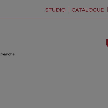
STUDIO
CATALOGUE
QUI SOMMES-NOUS ?
ACTUALITÉS
RÉSIDENCE
PRESTATIONS
BACKSTAGE