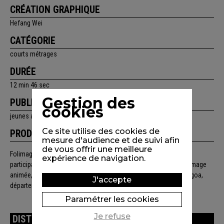
CRÉATION GRAPHIQUE
Hefang Wei
CATÉGORIE
courts métrages
DURÉE
12 min 46 sec
Gestion des
PUBLIC
cookies
jeunes adultes, adultes
Ce site utilise des cookies de
PRODUCTION
mesure d'audience et de suivi afin
de vous offrir une meilleure
Folimage, Foliascope, ONF NFB Canada, Nadasdy films. Avec la
expérience de navigation.
participation de : Arte France, Centre National du Cinéma et de l’Image
animée, Ciclic-Région Centre, Région Rhône-Alpes, Procirep/Angoa,
J'accepte
département de la Drôme, Valence Agglo Sud Rhône-Alpes.
Paramétrer les cookies
Je refuse
DISTRIBUTION