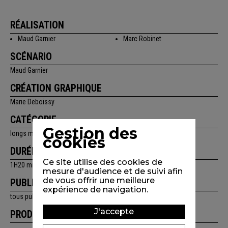
RÉALISATION
Maud Garnier
Marc Robinet
SCÉNARIO
Maud Garnier
CRÉATION GRAPHIQUE
Marie Deboissy
CATÉGORIE
Gestion des
longs métrages
cookies
DURÉE
Ce site utilise des cookies de
1H20 min
mesure d'audience et de suivi afin
de vous offrir une meilleure
PUBLIC
expérience de navigation.
tous publics
J'accepte
PRODUCTION