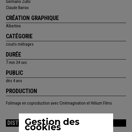
Germano Zullo
Claude Barras
CRÉATION GRAPHIQUE
Albertine
CATÉGORIE
courts métrages
DURÉE
7 min 34 sec
PUBLIC
dès 4 ans
PRODUCTION
Folimage en coproduction avec Cinémagination et Hélium Films
Gestion des
DISTRIBUTION
cookies