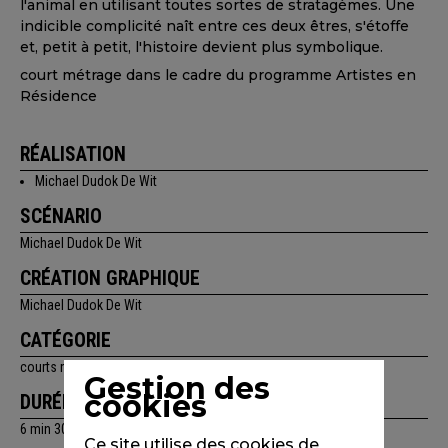
l'animal en utilisant toutes sortes de stratagèmes. Une
indicible complicité naît entre ces deux êtres, s'étoffe
et, petit à petit, l'histoire devient plus symbolique.
court métrage dans le cadre du programme Artistes en
Résidence
RÉALISATION
Michael Dudok De Wit
SCÉNARIO
Michael Dudok De Wit
CRÉATION GRAPHIQUE
Michael Dudok De Wit
CATÉGORIE
courts métrages
Gestion des
cookies
DURÉE
6 min 30 sec
Ce site utilise des cookies de