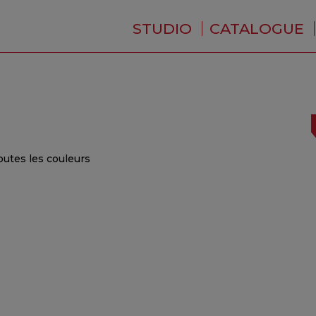
STUDIO
CATALOGUE
QUI SOMMES-NOUS ?
ACTUALITÉS
RÉSIDENCE
PRESTATIONS
BACKSTAGE