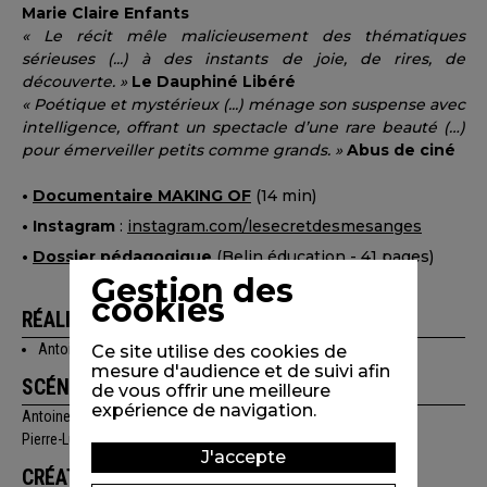
Marie Claire Enfants
« Le récit mêle malicieusement des thématiques
sérieuses (...)
à des instants de joie, de rires, de
découverte. »
Le Dauphiné Libéré
« Poétique et mystérieux (...) ménage son suspense avec
intelligence, offrant un spectacle d’une rare beauté (…)
pour émerveiller petits comme grands. »
Abus de ciné
•
Documentaire MAKING OF
(14 min)
•
I
nstagram
:
instagram.com/lesecretdesmesanges
•
Dossier pédagogique
(Belin éducation - 41 pages)
Gestion des
cookies
RÉALISATION
Antoine Lanciaux
Ce site utilise des cookies de
mesure d'audience et de suivi afin
SCÉNARIO
de vous offrir une meilleure
expérience de navigation.
Antoine Lanciaux
Pierre-Luc Granjon
J'accepte
CRÉATION GRAPHIQUE