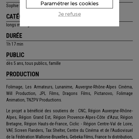
Paramétrer les cookies
Sophie Roze, Samuel Ribeyron
Je refuse
CATÉGORIE
longs métrages
DURÉE
1h 17 min
PUBLIC
dès 5 ans, tous publics, famille
PRODUCTION
Folimage, Les Armateurs, Lunanime, Auvergne-Rhône-Alpes Cinéma,
Will Production, JPL Films, Dragons Films, Pictanovo, Folimage
Animation, TNZPV Productions.
Le projet a bénéficié des soutiens de : CNC, Région Auvergne-Rhône-
Alpes, Région Grand Est, Région Provence-Alpes-Côte d’Azur, Région
Bretagne, Région Hauts-de-France, Ciclic - Région Centre-Val de Loire,
VAF, Screen Flanders, Tax Shelter, Centre du Cinéma et de l’Audiovisuel
de la Fédération Wallonie-Bruxelles, Gebeka Films, France tv distribution,