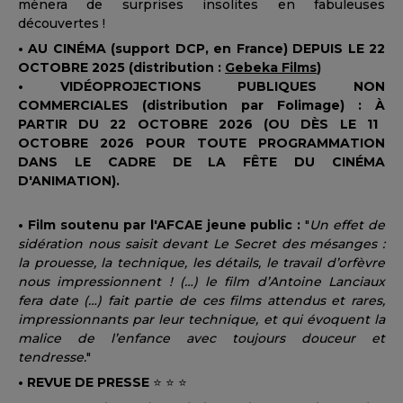
mènera de surprises insolites en fabuleuses
découvertes !
• AU CINÉMA (support DCP, en France) DEPUIS LE 22
OCTOBRE 2025 (distribution :
Gebeka Films
)
• VIDÉOPROJECTIONS PUBLIQUES NON
COMMERCIALES (distribution par Folimage) :
À
PARTIR DU 22 OCTOBRE 2026 (OU D
È
S LE 11
OCTOBRE 2026 POUR TOUTE PROGRAMMATION
DANS LE CADRE DE LA FÊTE DU CINÉMA
D'ANIMATION).
• Film soutenu par l'AFCAE jeune public :
"
Un effet de
sidération nous saisit devant Le Secret des mésanges :
la prouesse, la technique, les détails, le travail d’orfèvre
nous impressionnent ! (…) le film d’Antoine Lanciaux
fera date (…) fait partie de ces films attendus et rares,
impressionnants par leur technique, et qui évoquent la
malice de l’enfance avec toujours douceur et
tendresse.
"
• REVUE DE PRESSE
⭐ ⭐ ⭐