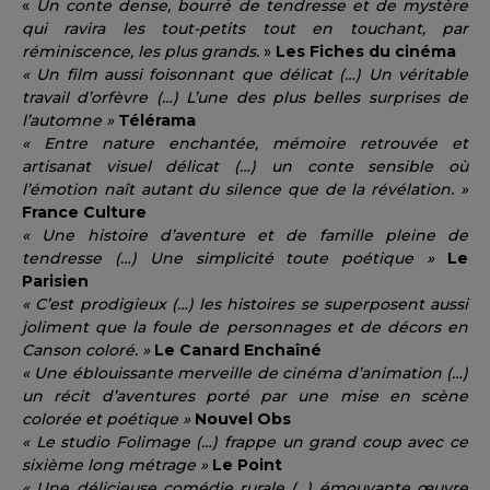
«
U
n conte dense, bourré de tendresse et de mystère
qui ravira les tout-petits tout en touchant, par
réminiscence, les plus grands.
»
Les Fiches du cinéma
« Un film aussi foisonnant que délicat (…) Un véritable
travail d’orfèvre (…) L’une des plus belles surprises de
l’automne »
Télérama
« Entre nature enchantée, mémoire retrouvée et
artisanat visuel délicat (…) un conte sensible où
l’émotion naît autant du silence que de la révélation. »
France Culture
« Une histoire d’aventure et de famille pleine de
tendresse (…) Une simplicité toute poétique »
Le
Parisien
« C’est prodigieux (…) les histoires se superposent aussi
joliment que la foule de personnages et de décors en
Canson coloré. »
Le Canard Enchaîné
« Une éblouissante merveille de cinéma d’animation (…)
un récit d’aventures porté par une mise en scène
colorée et poétique »
Nouvel Obs
« Le studio Folimage (…) frappe un grand coup avec ce
sixième long métrage »
Le Point
« Une délicieuse comédie rurale (...) émouvante œuvre