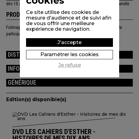
cookies
dès 10 ans, tous publics, jeunes adultes, adultes, adolescents, famille
Ce site utilise des cookies de
PRODUCTION
mesure d'audience et de suivi afin
de vous offrir une meilleure
Folimage, Les Compagnons du cinéma, Les Films du futur. Avec la
expérience de navigation.
participation de Canal + et Studio Canal.
J'accepte
DISTRIBUTION
Paramétrer les cookies
Je refuse
INFORMATIONS TECHNIQUES
GÉNÉRIQUE
Edition(s) disponible(s)
DVD LES CAHIERS D'ESTHER -
HISTOIRES DE MES DIX ANS