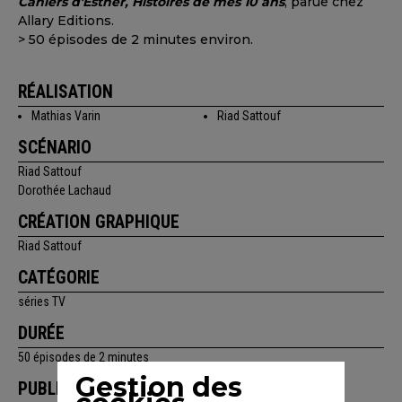
Cahiers d'Esther, Histoires de mes 10 ans
, parue chez
Allary Editions.
> 50 épisodes de 2 minutes environ.
RÉALISATION
Mathias Varin
Riad Sattouf
SCÉNARIO
Riad Sattouf
Dorothée Lachaud
CRÉATION GRAPHIQUE
Riad Sattouf
CATÉGORIE
séries TV
DURÉE
50 épisodes de 2 minutes
Gestion des
PUBLIC