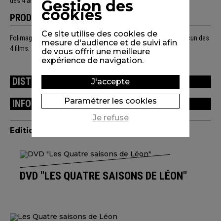
dès 4 ans, tous publics
Gestion des
cookies
PRODUCTION
Ce site utilise des cookies de
Folimage. Partenaires et coproducteurs : voir fiche dédiée à chacun des
mesure d'audience et de suivi afin
4 films.
de vous offrir une meilleure
expérience de navigation.
DISTRIBUTION
J'accepte
Paramétrer les cookies
INFORMATIONS TECHNIQUES
Je refuse
Edition(s) disponible(s)
DVD "LES QUATRE SAISONS DE LÉON"