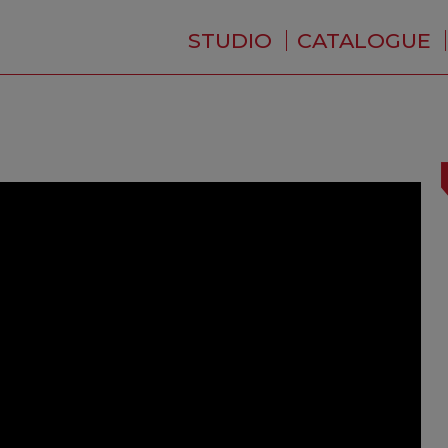
STUDIO
CATALOGUE
QUI SOMMES-NOUS ?
ACTUALITÉS
RÉSIDENCE
PRESTATIONS
BACKSTAGE