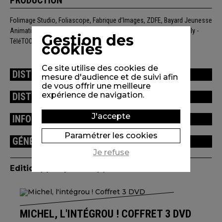
PRODUCTION
Folimage Studio, Foliascope, Fabrique d’Images, ZDFE, Bayard Jeunesse
Animation, Tanukis. Avec la participation de Canal+ (Canal+ Family -
Gestion des
TéléTOON)
cookies
Ce site utilise des cookies de
DISTRIBUTION
mesure d'audience et de suivi afin
de vous offrir une meilleure
expérience de navigation.
DISTINCTIONS / FESTIVALS
J'accepte
INFORMATIONS TECHNIQUES
Paramétrer les cookies
GÉNÉRIQUE
Je refuse
Edition(s) disponible(s)
MICHEL, L'INTÉGROU ! COFFRET 3 DVD