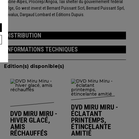
Rhône-Alpes, Procirep/Angoa, Tax shelter du gouvernement fédéral
belge, Go west invest et Bernard Puissant Scrl, Bernard Puissant Sprl,
Covalux, Dargaud Lombard et Editions Dupuis.
DISTRIBUTION
INFORMATIONS TECHNIQUES
Edition(s) disponible(s)
DVD MIRU MIRU -
DVD MIRU MIRU -
ÉCLATANT
HIVER GLACÉ,
PRINTEMPS,
AMIS
ÉTINCELANTE
RÉCHAUFFÉS
AMITIÉ