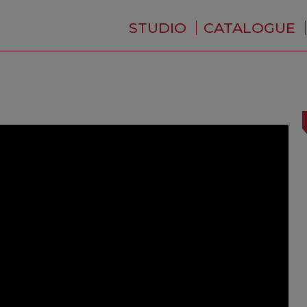
STUDIO
CATALOGUE
QUI SOMMES-NOUS ?
ACTUALITÉS
RÉSIDENCE
PRESTATIONS
BACKSTAGE