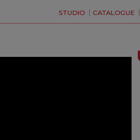
STUDIO
CATALOGUE
QUI SOMMES-NOUS ?
ACTUALITÉS
RÉSIDENCE
PRESTATIONS
BACKSTAGE