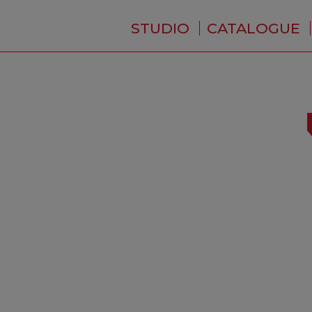
STUDIO
CATALOGUE
QUI SOMMES-NOUS ?
ACTUALITÉS
RÉSIDENCE
PRESTATIONS
BACKSTAGE