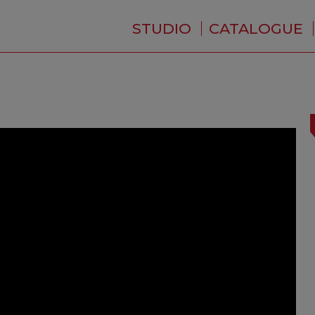
STUDIO
CATALOGUE
QUI SOMMES-NOUS ?
ACTUALITÉS
RÉSIDENCE
PRESTATIONS
BACKSTAGE