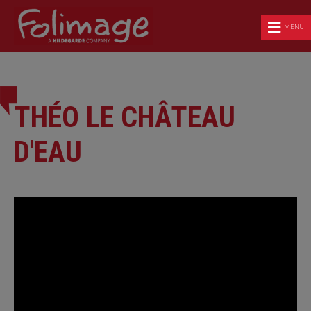
MENU
THÉO LE CHÂTEAU
D'EAU