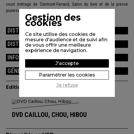
court métrage de Clermont-Ferrand, Salon du livre et de la presse
jeunesse de Montreuil, Mèche Courte.
Gestion des
cookies
DISTRIBUTION
Ce site utilise des cookies de
mesure d'audience et de suivi afin
DISTINCTIONS / FESTIVALS
de vous offrir une meilleure
expérience de navigation.
INFORMATIONS TECHNIQUES
J'accepte
GÉNÉRIQUE
Paramétrer les cookies
Je refuse
Edition(s) disponible(s)
DVD CAILLOU, CHOU, HIBOU