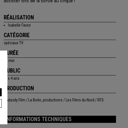
assister lors de la sortie au cirque !
RÉALISATION
Isabelle Favez
CATÉGORIE
spéciaux TV
DURÉE
26 min
PUBLIC
dès 4 ans
PRODUCTION
Nadasdy Film / La Boite, productions / Les Films du Nord / RTS
INFORMATIONS TECHNIQUES