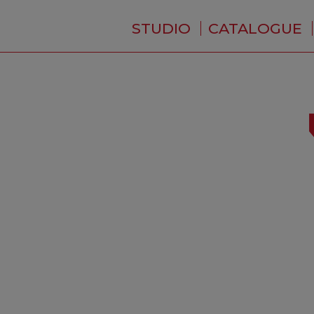
STUDIO
CATALOGUE
QUI SOMMES-NOUS ?
ACTUALITÉS
RÉSIDENCE
PRESTATIONS
BACKSTAGE