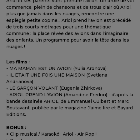
Ariol et ses parents vont prendre l'avion. Un drôle de vol
commence, plein de chansons et de trous d'air où Ariol,
plus que jamais dans les nuages, rencontre une
espiègle petite copine... Ariol prend l'avion est précédé
de trois courts métrages pour une thématique
commune : la place rêvée des avions dans l'imaginaire
des enfants. Un programme pour avoir la tête dans les
nuages !
Les films :
- MA MAMAN EST UN AVION (Yulia Aronova)
- IL ETAIT UNE FOIS UNE MAISON (Svetlana
Andrianova)
- LE GARÇON VOLANT (Eugenia Zhirkova)
- ARIOL PREND L'AVION (Amandine Fredon) - d'après la
bande dessinée ARIOL, de Emmanuel Guibert et Marc
Boutavant, publiée par le magazine J'aime lire et Bayard
Editions.
BONUS :
> Clip musical / Karaoké : Ariol - Air Pop !