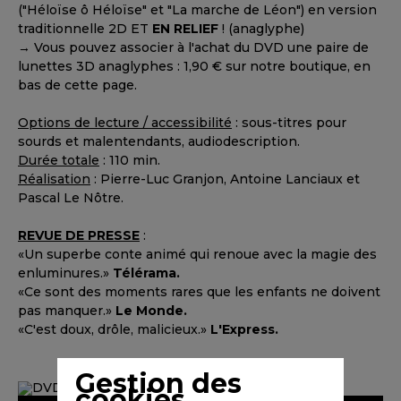
("Héloïse ô Héloïse" et "La marche de Léon") en version
traditionnelle 2D ET
EN RELIEF
! (anaglyphe)
→ Vous pouvez associer à l'achat du DVD une paire de
lunettes 3D anaglyphes : 1,90 € sur notre boutique, en
bas de cette page.
Options de lecture / accessibilité
: sous-titres pour
sourds et malentendants, audiodescription.
Durée totale
: 110 min.
Réalisation
: Pierre-Luc Granjon, Antoine Lanciaux et
Pascal Le Nôtre.
REVUE DE PRESSE
:
«Un superbe conte animé qui renoue avec la magie des
enluminures.»
Télérama.
«Ce sont des moments rares que les enfants ne doivent
pas manquer.»
Le Monde.
«C'est doux, drôle, malicieux.»
L'Express.
Gestion des
cookies