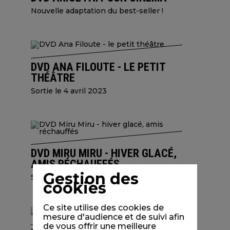
Nouvelle adaptation du best-seller !
DVD ANA FILOUTE - LE PETIT
THÉÂTRE
Sortie le 4 avril 2023
DVD MIRU MIRU - HIVER GLACÉ,
AMIS RÉCHAUFFÉS
Gestion des
Sortie 17 janvier 2023
cookies
Ce site utilise des cookies de
mesure d'audience et de suivi afin
de vous offrir une meilleure