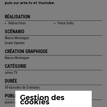
puis sur arte.tv et Youtube.
RÉALISATION
Hélène Friren
Pierre Volto
SCÉNARIO
Marion Montaigne
Emilie Valentin
CRÉATION GRAPHIQUE
Marion Montaigne
CATÉGORIE
séries TV
DURÉE
30 épisodes de 3 minutes
PUBLIC
Gestion des
cookies
jeunes adultes, adultes, adolescents, famille