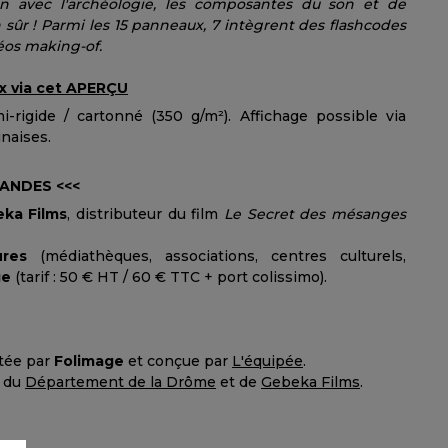
ien avec l'archéologie, les composantes du son et de
en sûr ! Parmi les 15 panneaux, 7 intègrent des flashcodes
éos making-of.
x via cet
APERÇU
-rigide / cartonné (350 g/m²). Affichage possible via
naises.
MANDES <<<
ka Films
, distributeur du film
Le Secret des mésanges
ures
(médiathèques, associations, centres culturels,
ge
(tarif : 50 € HT / 60 € TTC + port colissimo).
tée par
Folimage
et conçue par
L'équipée
.
s du
Département de la Drôme
et de
Gebeka Films
.