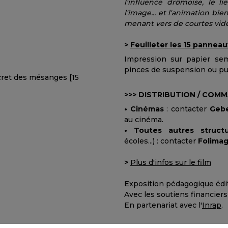
l'influence drômoise, le l
l'image... et l'animation bi
menant vers de courtes vid
>
Feuilleter les 15 panneau
Impression sur papier semi
pinces de suspension ou pu
>>> DISTRIBUTION / COM
• Cinémas
: contacter
Gebe
au cinéma.
• Toutes autres struct
écoles...) : contacter
Folima
>
Plus d'infos sur le film
Exposition pédagogique édi
Avec les soutiens financier
En partenariat avec l'
Inrap
.