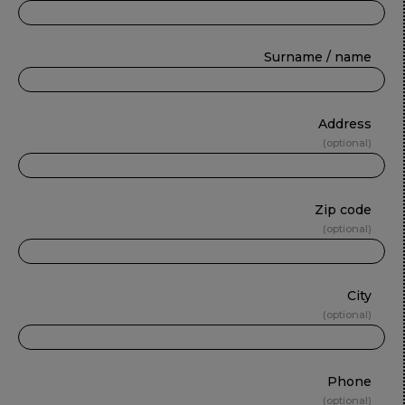
Surname / name
Address
optional
Zip code
optional
City
optional
Phone
optional