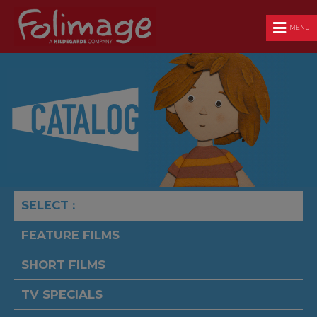
MENU
SELECT :
FEATURE FILMS
SHORT FILMS
TV SPECIALS