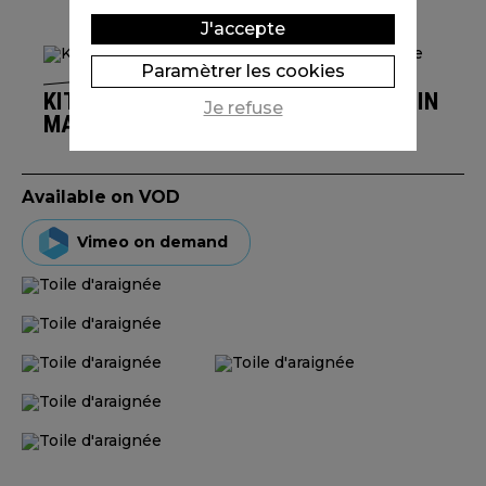
J'accepte
Paramètrer les cookies
KIT PÉDAGOGIQUE - DES TRÉSORS PLEIN
Je refuse
MA POCHE
Available on VOD
Vimeo on demand