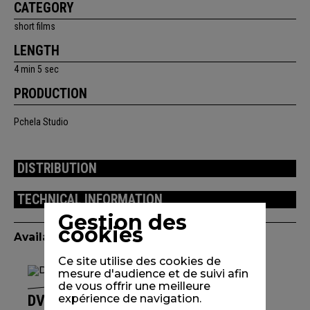
CATEGORY
short films
LENGTH
4 min 5 sec
PRODUCTION
Pchela Studio
DISTRIBUTION
TECHNICAL INFORMATION
Gestion des
cookies
Available edition(s)
Ce site utilise des cookies de
mesure d'audience et de suivi afin
de vous offrir une meilleure
DVD DES TRÉSORS PLEIN MA POCHE
expérience de navigation.