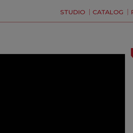
STUDIO
CATALOG
WHO ARE WE ?
NEWS
RESIDENCE
SERVICES
BACKSTAGE