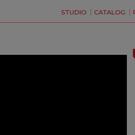
STUDIO
CATALOG
WHO ARE WE ?
NEWS
RESIDENCE
SERVICES
BACKSTAGE