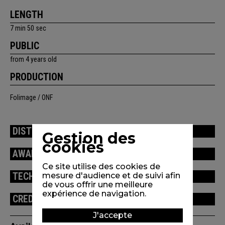
LENGTH
7 min 50 sec
PUBLIC
from 4 years old
PRODUCTION
Folimage / ONF
DISTRIBUTION
Gestion des
cookies
AWARDS / FESTIVALS
Ce site utilise des cookies de
TECHNICAL INFORMATION
mesure d'audience et de suivi afin
de vous offrir une meilleure
expérience de navigation.
CREDITS
J'accepte