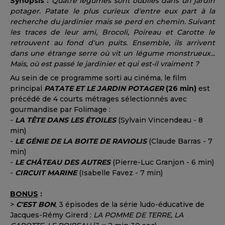
Synopsis :
Quatre légumes sont oubliés dans un jardin
potager. Patate le plus curieux d'entre eux part à la
recherche du jardinier mais se perd en chemin. Suivant
les traces de leur ami, Brocoli, Poireau et Carotte le
retrouvent au fond d'un puits. Ensemble, ils arrivent
dans une étrange serre où vit un légume monstrueux...
Mais, où est passé le jardinier et qui est-il vraiment ?
Au sein de ce programme sorti au cinéma, le film
principal
PATATE ET LE JARDIN POTAGER
(26 min)
est
précédé de 4 courts métrages sélectionnés avec
gourmandise par Folimage :
-
LA TÊTE DANS LES ÉTOILES
(Sylvain Vincendeau - 8
min)
-
LE GÉNIE DE LA BOITE DE RAVIOLIS
(Claude Barras - 7
min)
-
LE CHÂTEAU DES AUTRES
(Pierre-Luc Granjon - 6 min)
-
CIRCUIT MARINE
(Isabelle Favez - 7 min)
BONUS
:
>
C'EST BON
, 3 épisodes de la série ludo-éducative de
Jacques-Rémy Girerd :
LA POMME DE TERRE, LA