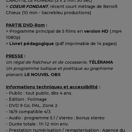
CAROTTE, LE POIREAU
(3 x 2 min 30 sec)
>
COEUR FONDANT
, récent court métrage de Benoît
Chieux (10 min - Sacrebleu productions)
PARTIE DVD-Rom
:
> Programme principal de 5 films en
version HD
(.mp4
1080p)
>
Livret pédagogique
(pdf imprimable de 14 pages)
PRESSE
:
Un régal de fraîcheur et de cocasserie.
TÉLÉRAMA
Un programme ludique et poétique au graphisme
planant.
LE NOUVEL OBS
Informations techniques et accessibilité
:
- Public : tout public, dès 4 ans.
- Édition : Folimage
- DVD 9 Go, PAL, Zone 2
- 16/9 compatible 4/3
- Audio : programme 5.1 / stereo ; bonus stereo
- Durée totale : 1h 12 min env.
- Prestation numérisation / remasterisation : Agence du