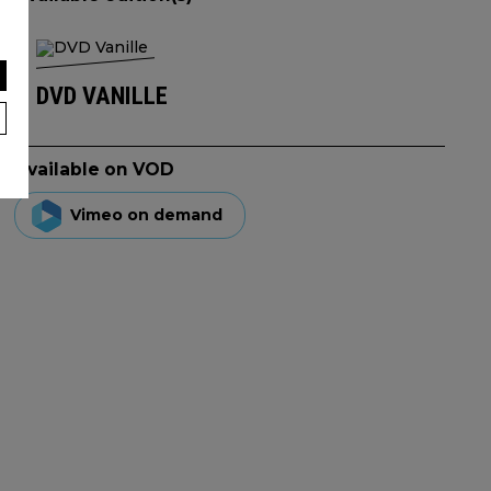
DVD VANILLE
Available on VOD
Vimeo on demand