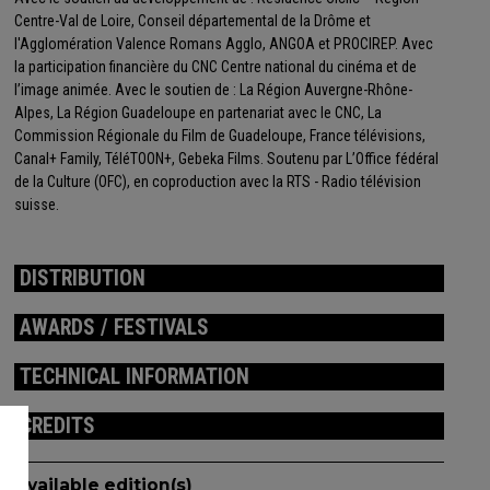
Centre-Val de Loire, Conseil départemental de la Drôme et
l'Agglomération Valence Romans Agglo, ANGOA et PROCIREP. Avec
la participation financière du CNC Centre national du cinéma et de
l’image animée. Avec le soutien de : La Région Auvergne-Rhône-
Alpes, La Région Guadeloupe en partenariat avec le CNC, La
Commission Régionale du Film de Guadeloupe, France télévisions,
Canal+ Family, TéléTOON+, Gebeka Films. Soutenu par L’Office fédéral
de la Culture (OFC), en coproduction avec la RTS - Radio télévision
suisse.
DISTRIBUTION
AWARDS / FESTIVALS
TECHNICAL INFORMATION
CREDITS
Available edition(s)