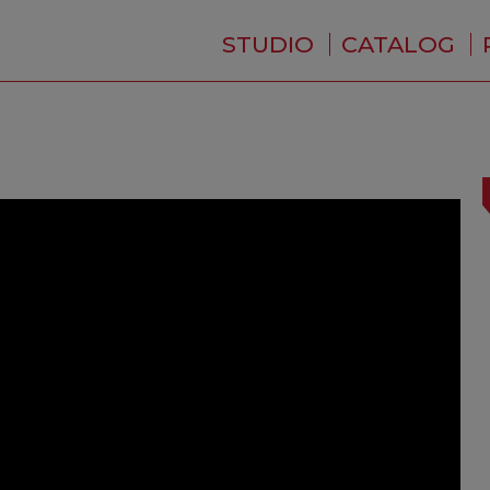
STUDIO
CATALOG
WHO ARE WE ?
NEWS
RESIDENCE
SERVICES
BACKSTAGE