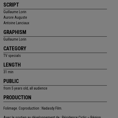
SCRIPT
Guillaume Lorin
Aurore Auguste
Antoine Lanciaux
GRAPHISM
Guillaume Lorin
CATEGORY
TV specials
LENGTH
31 min
PUBLIC
from 5 years old, all audience
PRODUCTION
Folimage. Coproduction : Nadasdy Film.
Avec le soutien au développement de : Résidence Ciclic – Région