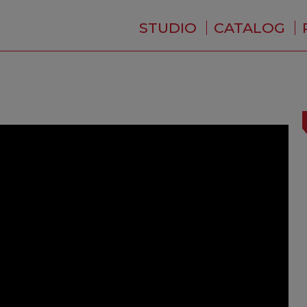
STUDIO
CATALOG
WHO ARE WE ?
NEWS
RESIDENCE
SERVICES
BACKSTAGE