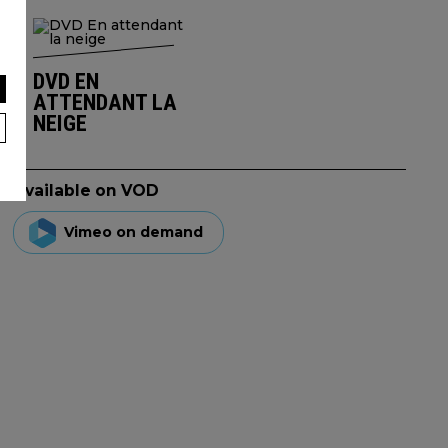
DVD EN
ATTENDANT LA
NEIGE
Available on VOD
Vimeo on demand