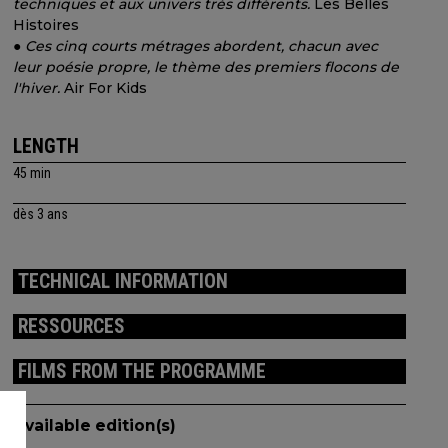
techniques et aux univers très différents.
Les Belles
Histoires
●
Ces cinq courts métrages abordent, chacun avec
leur poésie propre, le thème des premiers flocons de
l'hiver.
Air For Kids
LENGTH
45 min
dès 3 ans
TECHNICAL INFORMATION
RESSOURCES
FILMS FROM THE PROGRAMME
Available edition(s)