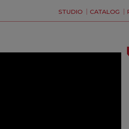
STUDIO
CATALOG
WHO ARE WE ?
NEWS
RESIDENCE
SERVICES
BACKSTAGE