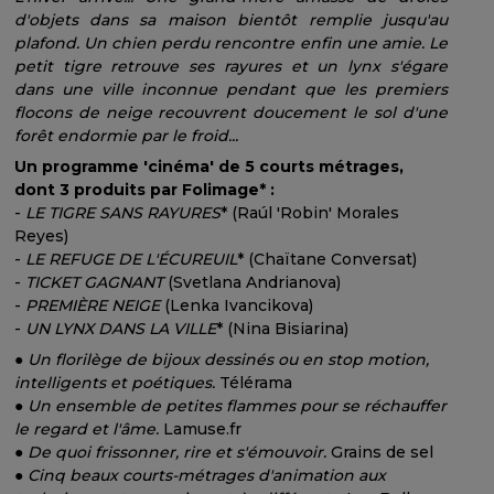
d'objets dans sa maison bientôt remplie jusqu'au
plafond. Un chien perdu rencontre enfin une amie. Le
petit tigre retrouve ses rayures et un lynx s'égare
dans une ville inconnue pendant que les premiers
flocons de neige recouvrent doucement le sol d'une
forêt endormie par le froid...
Un programme 'cinéma' de 5 courts métrages,
dont 3 produits par Folimage* :
-
LE TIGRE SANS RAYURES
* (Raúl 'Robin' Morales
Reyes)
-
LE REFUGE DE L'ÉCUREUIL
* (Chaïtane Conversat)
-
TICKET GAGNANT
(Svetlana Andrianova)
-
PREMIÈRE NEIGE
(Lenka Ivancikova)
-
UN LYNX DANS LA VILLE
* (Nina Bisiarina)
●
Un florilège de bijoux dessinés ou en stop motion,
intelligents et poétiques.
Télérama
●
Un ensemble de petites flammes pour se réchauffer
le regard et l'âme.
Lamuse.fr
●
De quoi frissonner, rire et s'émouvoir.
Grains de sel
●
Cinq beaux courts-métrages d'animation aux