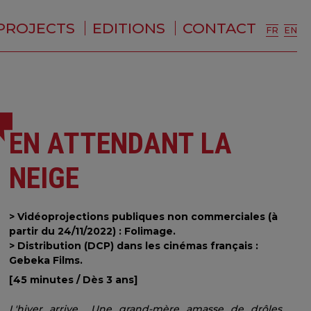
PROJECTS
EDITIONS
CONTACT
FR
EN
EN ATTENDANT LA
NEIGE
> Vidéoprojections publiques non commerciales (à
partir du 24/11/2022) : Folimage.
> Distribution (DCP) dans les cinémas français :
Gebeka Films.
[45 minutes / Dès 3 ans]
L'hiver arrive... Une grand-mère amasse de drôles