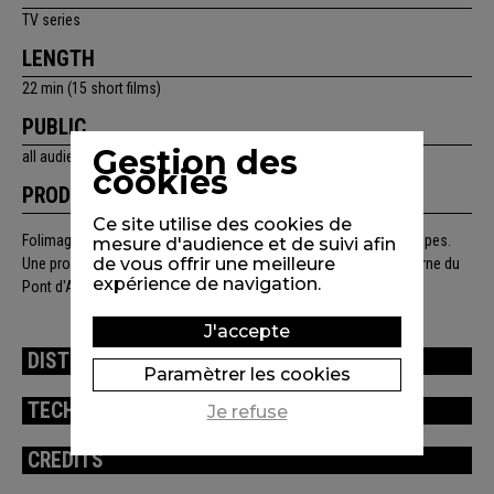
TV series
LENGTH
22 min (15 short films)
PUBLIC
Gestion des
all audience
cookies
PRODUCTION
Ce site utilise des cookies de
Folimage (Jacques-Rémy Girerd), Arte Creative, Région Rhône-Alpes.
mesure d'audience et de suivi afin
de vous offrir une meilleure
Une production intégrée au "Grand Projet Rhône-Alpes - La Caverne du
expérience de navigation.
Pont d'Arc". Partenaires : voir onglet "générique".
J'accepte
DISTRIBUTION
Paramètrer les cookies
TECHNICAL INFORMATION
Je refuse
CREDITS