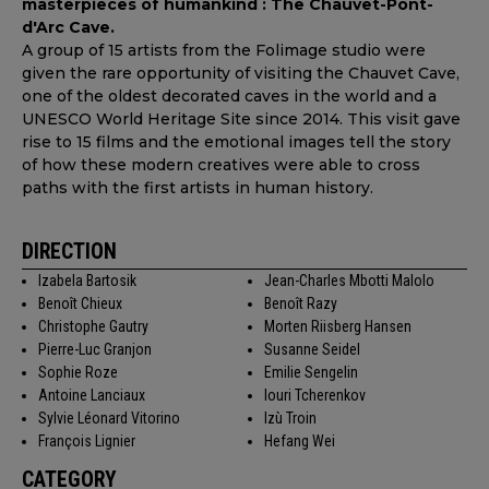
masterpieces of humankind : The Chauvet-Pont-
d'Arc Cave.
A group of 15 artists from the Folimage studio were
given the rare opportunity of visiting the Chauvet Cave,
one of the oldest decorated caves in the world and a
UNESCO World Heritage Site since 2014. This visit gave
rise to 15 films and the emotional images tell the story
of how these modern creatives were able to cross
paths with the first artists in human history.
DIRECTION
Izabela Bartosik
Jean-Charles Mbotti Malolo
Benoît Chieux
Benoît Razy
Christophe Gautry
Morten Riisberg Hansen
Pierre-Luc Granjon
Susanne Seidel
Sophie Roze
Emilie Sengelin
Antoine Lanciaux
Iouri Tcherenkov
Sylvie Léonard Vitorino
Izù Troin
François Lignier
Hefang Wei
CATEGORY