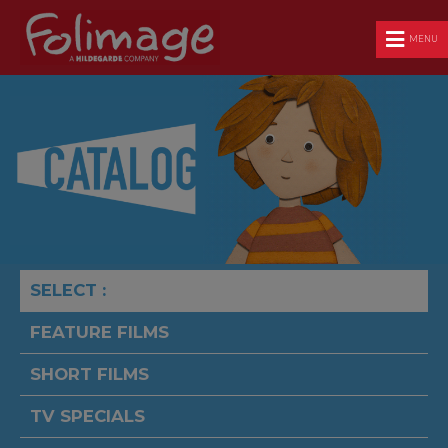
MENU
SELECT :
FEATURE FILMS
SHORT FILMS
TV SPECIALS