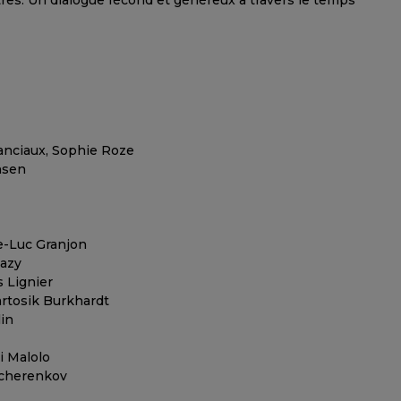
tres. Un dialogue fécond et généreux à travers le temps
anciaux, Sophie Roze
nsen
e-Luc Granjon
Razy
s Lignier
artosik Burkhardt
lin
i Malolo
Tcherenkov