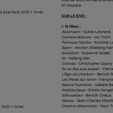
fous de leurs lointains ancê
et l'espace.
SUR LE DVD :
> 15 films :
Ascension
• Sylvie Léonard
Camera obscura
• Izù Troin
Peinture fraiche
• Antoine L
Bjørn
• Morten Riisberg Ha
Evolution
• Susanne Seidel
ÏA
• Hefang Wei
Graines
• Christophe Gautry
Je ne fais que passer
• Pierr
L'Âge du charbon
• Benoît 
Les Pieds sur terre
• Françoi
Nature humaine
• Izabela B
Prélistorique
• Emilie Senge
Silhouettes
• Benoît Chieux
Waves
• Jean-Charles Mbott
Dessins désanimés
• Youri 