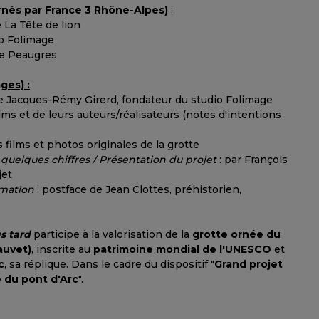
rnés par France 3 Rhône-Alpes)
:
e La Tête de lion
io Folimage
de Peaugres
ges) :
 Jacques-Rémy Girerd, fondateur du studio Folimage
lms et de leurs auteurs/réalisateurs (notes d'intentions
s films et photos originales de la grotte
 quelques chiffres / Présentation du projet
: par François
jet
imation
: postface de Jean Clottes, préhistorien,
s tard
participe à la valorisation de la
grotte ornée du
auvet)
, inscrite au
patrimoine mondial de l'UNESCO
et
c
, sa réplique. Dans le cadre du dispositif "
Grand projet
 du pont d'Arc
".