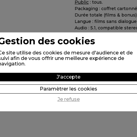
Public
: tous.
Packaging : coffret cartonné
Durée totale (films & bonus) 
Langue : films sans dialogue
Audio : 5.1, compatible stere
DVD PAL, toutes zones.
Gestion des cookies
Edition
: Folimage.
Ce site utilise des cookies de mesure d'audience et de
Production
: Folimage, Arte
suivi afin de vous offrir une meilleure expérience de
soutien de :
Conseil Général
navigation.
Méridionale, Syndicat mixte
Parc Naturel des Monts d'Ar
J'accepte
Caisse d'Épargne Loire-Drô
animée.
Paramètrer les cookies
Je refuse