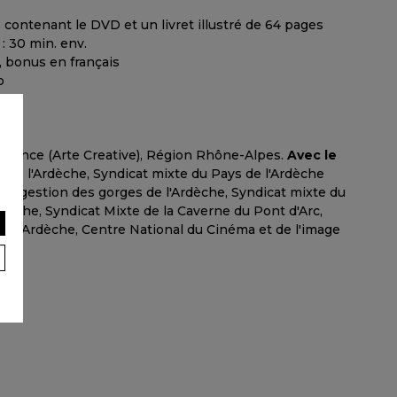
 contenant le DVD et un livret illustré de 64 pages
: 30 min. env.
, bonus en français
o
 France (Arte Creative), Région Rhône-Alpes.
Avec le
 de l'Ardèche, Syndicat mixte du Pays de l'Ardèche
 de gestion des gorges de l'Ardèche, Syndicat mixte du
dèche, Syndicat Mixte de la Caverne du Pont d'Arc,
me-Ardèche, Centre National du Cinéma et de l'image