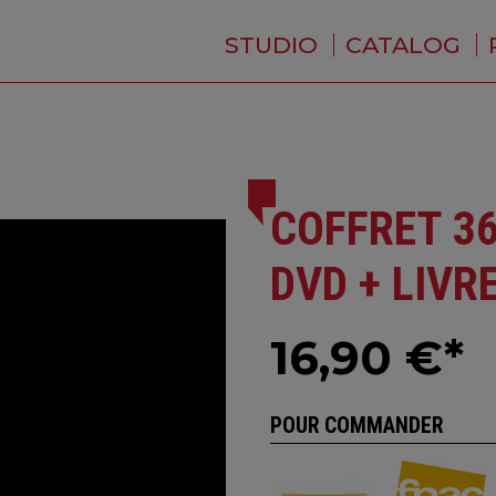
STUDIO
CATALOG
WHO ARE WE ?
NEWS
RESIDENCE
SERVICES
BACKSTAGE
COFFRET 36
DVD + LIVR
16,90 €*
POUR COMMANDER